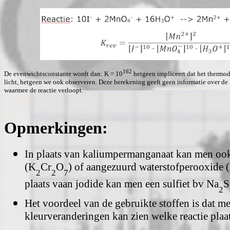
162
De evenwichtsconstante wordt dan: K = 10
hetgeen impliceert dat het thermo
licht, hetgeen we ook observeren. Deze berekening geeft geen informatie over de k
waarmee de reactie verloopt.
Opmerkingen:
In plaats van kaliumpermanganaat kan men oo
(K
Cr
O
) of aangezuurd waterstofperooxide 
2
2
7
plaats vaan jodide kan men een sulfiet bv Na
2
Het voordeel van de gebruikte stoffen is dat m
kleurveranderingen kan zien welke reactie plaa