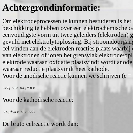
Achtergrondinformatie:
Om elektrodeprocessen te kunnen bestuderen is het
beschikking te hebben over een elektrochemische cel
eenvoudigste vorm uit twee geleiders (elektroden) ge
gevuld met elektrolytoplossing. Bij stroomdoorgang
cel vinden aan de elektroden reacties plaats waarbij
van elektronen of ionen het grensvlak elektrode/opl
elektrode waaraan oxidatie plaatsvindt wordt anod
waaraan reductie plaatsvindt heet kathode.
Voor de anodische reactie kunnen we schrijven (e = 
red
ox
+
n
e
<=>
1
1
Voor de kathodische reactie:
ox
+
m
e
red
<=>
2
2
De bruto celreactie wordt dan: