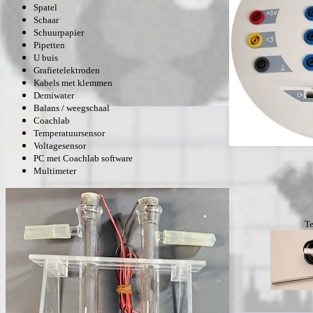
Spatel
Schaar
Schuurpapier
Pipetten
U buis
Grafietelektroden
Kabels met klemmen
Demiwater
Balans / weegschaal
Coachlab
Temperatuursensor
Voltagesensor
PC met Coachlab software
Multimeter
Te