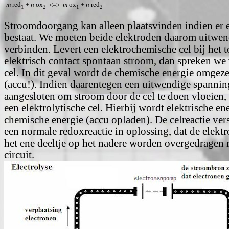
m
red
+
n
ox
m
ox
+
n
red
<=>
1
2
1
2
Stroomdoorgang kan alleen plaatsvinden indien er e
bestaat. We moeten beide elektroden daarom uitwen
verbinden. Levert een elektrochemische cel bij het 
elektrisch contact spontaan stroom, dan spreken we
cel. In dit geval wordt de chemische energie omgezet
(accu!). Indien daarentegen een uitwendige spann
aangesloten om stroom door de cel te doen vloeien,
een elektrolytische cel. Hierbij wordt elektrische e
chemische energie (accu opladen). De celreactie vers
een normale redoxreactie in oplossing, dat de elektr
het ene deeltje op het nadere worden overgedragen 
circuit.