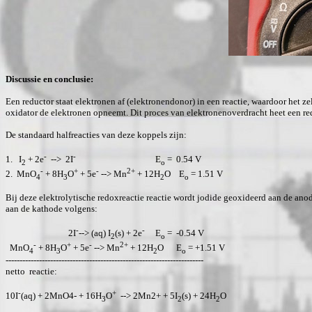
Discussie en conclusie:
Een reductor staat elektronen af (elektronendonor) in een reactie, waardoor het ze
oxidator de elektronen opneemt. Dit proces van elektronenoverdracht heet een re
De standaard halfreacties van deze koppels zijn:
-
-
1. I
+ 2e
--> 2I
E
= 0.54 V
2
o
-
+
-
2+
2. MnO
+ 8H
O
+ 5e
--> Mn
+ 12H
O E
= 1.51 V
4
3
2
o
Bij deze elektrolytische redoxreactie reactie wordt jodide geoxideerd aan de ano
aan de kathode volgens:
-
-
2I
--> (aq) I
(s) + 2e
E
= -0.54 V
2
o
-
+
-
2+
MnO
+ 8H
O
+ 5e
--> Mn
+ 12H
O E
= +1.51 V
4
3
2
o
-----------------------------------------------------------------------
netto reactie:
-
+
10I
(aq) + 2MnO4- + 16H
O
--> 2Mn2+ + 5I
(s) + 24H
O
3
2
2