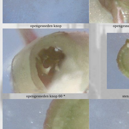
opengesneden knop
opengesne
opengesneden knop 60 *
sten