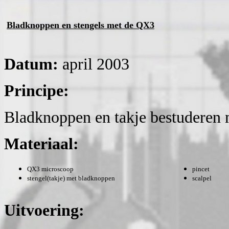
Bladknoppen en stengels met de QX3
Datum:
april 2003
Principe:
Bladknoppen en takje bestuderen
Materiaal:
QX3 microscoop
pincet
stengel(takje) met bladknoppen
scalpel
Uitvoering: