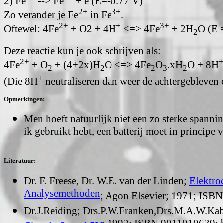
2) Fe
--> Fe
+ e (E=-0.77 V)
2+
3+
Zo verander je Fe
in Fe
.
2+
+
3+
Oftewel: 4Fe
+ O2 + 4H
<=> 4Fe
+ 2H
O (E 
2
Deze reactie kun je ook schrijven als:
2+
4Fe
+ O
+ (4+2x)H
O <=> 4Fe
O
.xH
O + 8H
2
2
2
3
2
+
(Die 8H
neutraliseren dan weer de achtergebleven 
Opmerkingen:
Men hoeft natuurlijk niet een zo sterke spanni
ik gebruikt hebt, een batterij moet in principe 
Literatuur:
Dr. F. Freese, Dr. W.E. van der Linden;
Elektro
Analysemethoden
; Agon Elsevier; 1971; ISB
Dr.J.Reiding; Drs.P.W.Franken,Drs.M.A.W.Kab