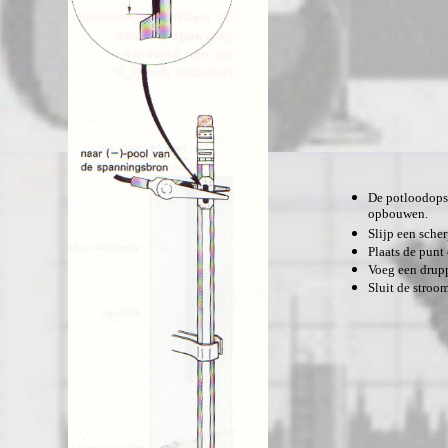
De potloodopst
opbouwen.
Slijp een sche
Plaats de punt
Voeg een drupp
Sluit de stroo