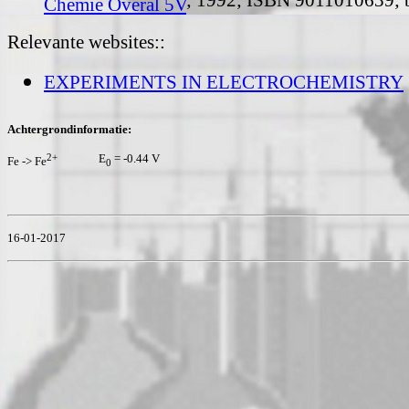
; 1992; ISBN 9011010639; b
Chemie Overal 5V
Relevante websites::
EXPERIMENTS IN ELECTROCHEMISTRY
Achtergrondinformatie:
2+
E
= -0.44 V
Fe -> Fe
0
16-01-2017