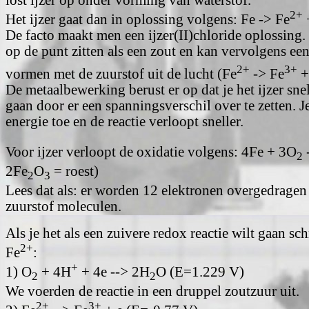
lost ijzer op onder vorming van waterstof.
2+
Het ijzer gaat dan in oplossing volgens: Fe -> Fe
De facto maakt men een ijzer(II)chloride oplossing.
op de punt zitten als een zout en kan vervolgens een
2+
3+
vormen met de zuurstof uit de lucht (Fe
-> Fe
+
De metaalbewerking berust er op dat je het ijzer snel
gaan door er een spanningsverschil over te zetten. J
energie toe en de reactie verloopt sneller.
Voor ijzer verloopt de oxidatie volgens: 4Fe + 3O
2
2Fe
O
= roest)
2
3
Lees dat als: er worden 12 elektronen overgedragen 
zuurstof moleculen.
Als je het als een zuivere redox reactie wilt gaan sc
2+
Fe
:
+
1) O
+ 4H
+ 4e --> 2H
O (E=1.229 V)
2
2
We voerden de reactie in een druppel zoutzuur uit.
2+
3+