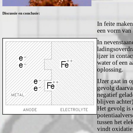
Discussie en conclusie:
In feite make
een vorm van 
In nevenstaan
ladingsoverdr
ijzer in conta
water of een 
oplossing.
IJzer gaat in 
gevolg daarvan
negatief gela
blijven achter)
Het gevolg is 
potentiaalvers
tussen het ele
vindt oxidatie